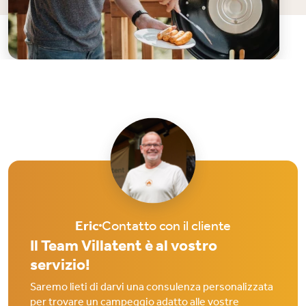
Eric
Contatto con il cliente
Il Team Villatent è al vostro
servizio!
Saremo lieti di darvi una consulenza personalizzata
per trovare un campeggio adatto alle vostre