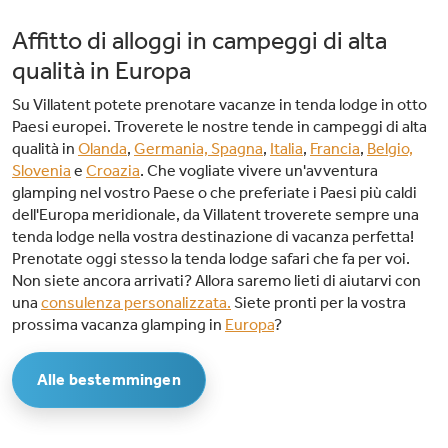
Affitto di alloggi in campeggi di alta
qualità in Europa
Su Villatent potete prenotare vacanze in tenda lodge in otto
Paesi europei. Troverete le nostre tende in campeggi di alta
qualità in
Olanda
,
Germania,
Spagna
,
Italia
,
Francia
,
Belgio,
Slovenia
e
Croazia
. Che vogliate vivere un'avventura
glamping nel vostro Paese o che preferiate i Paesi più caldi
dell'Europa meridionale, da Villatent troverete sempre una
tenda lodge nella vostra destinazione di vacanza perfetta!
Prenotate oggi stesso la tenda lodge safari che fa per voi.
Non siete ancora arrivati? Allora saremo lieti di aiutarvi con
una
consulenza personalizzata.
Siete pronti per la vostra
prossima vacanza glamping in
Europa
?
Alle bestemmingen