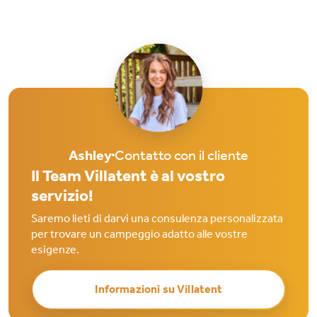
Ashley
Contatto con il cliente
Il Team Villatent è al vostro
servizio!
Saremo lieti di darvi una consulenza personalizzata
per trovare un campeggio adatto alle vostre
esigenze.
Informazioni su Villatent