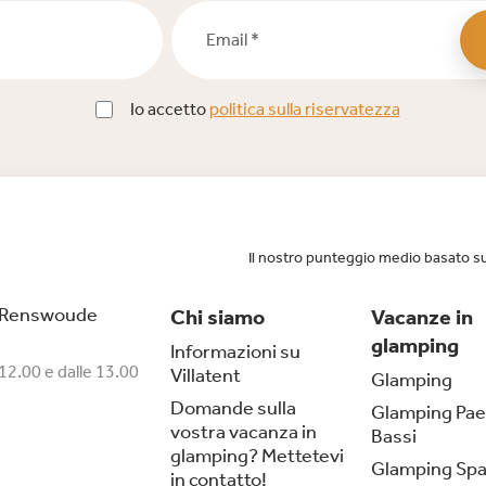
Email *
Io accetto
politica sulla riservatezza
Il nostro punteggio medio basato s
 Renswoude
Chi siamo
Vacanze in
glamping
Informazioni su
 12.00 e dalle 13.00
Villatent
Glamping
Domande sulla
Glamping Pae
vostra vacanza in
Bassi
glamping? Mettetevi
Glamping Sp
in contatto!