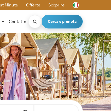
st Minute
Offerte
Scoprire
t
Contatto
Cerca e prenota