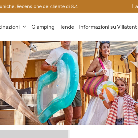
La
 uniche. Recensione del cliente di
8.4
inazioni
Glamping
Tende
Informazioni su Villaten