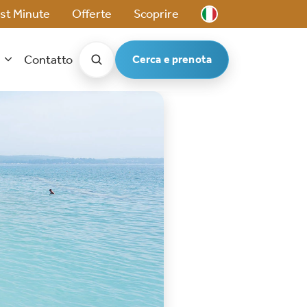
st Minute
Offerte
Scoprire
t
Contatto
Cerca e prenota