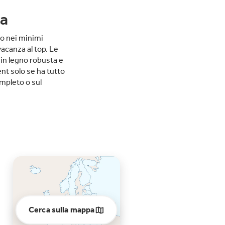
ia
to nei minimi
vacanza al top. Le
 in legno robusta e
ent solo se ha tutto
ompleto o sul
Cerca sulla mappa