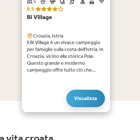
5
Consiglio
8.5
Bi Village
Croazia, Istria
Il Bi Village è un vivace campeggio
per famiglie sulla costa dell'Istria, in
Croazia, vicino alla storica Pola.
Questo grande e moderno
campeggio offre tutto ciò che
serve per una vacanza
indimenticabile: tre piscine, uno
spray park, diversi ristoranti e bar,
una vasta gamma di sport e giochi e
Visualizza
l'accesso diretto alla spiaggia. Ci
sono numerosi sport acquatici, un
parco avventura e trampolino, un
team di animazione professionale e
una scuola di immersioni. In loco
a vita croata
troverete anche diverse strutture