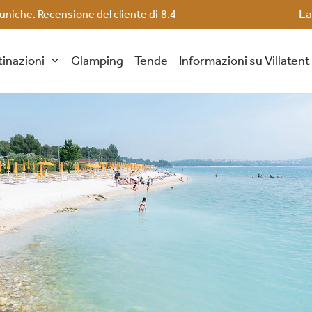
La
 uniche. Recensione del cliente di
8.4
inazioni
Glamping
Tende
Informazioni su Villaten