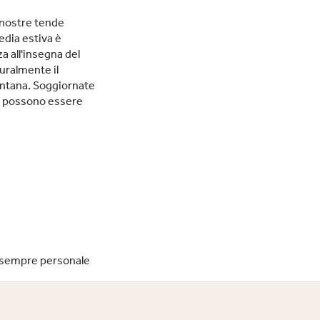
e nostre tende
media estiva è
a all'insegna del
turalmente il
ontana. Soggiornate
te possono essere
 sempre personale