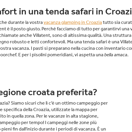
mfort in una tenda safari in Croaz
 che durante la vostra
vacanza glamping in Croazia
tutto sia cura
atent è il posto giusto. Perché facciamo di tutto per garantirvi una 
chiamate anche Villatent, sono di altissima qualità. Una struttura
legno robusto e letti confortevoli. Ma una tenda safari è una Villat
vostra vacanza. I pasti si preparano nella cucina con inventario c
orchef. E per i pisolini pomeridiani, vi aspetta una
bella amaca
.
regione croata preferita?
azia? Siamo sicuri che lì c'è un ottimo campeggio per
e specifica della Croazia, utilizzate la mappa per
to in quella zona. Per le vacanze in alta stagione,
 campeggio per tempo! I campeggi nelle zone più
ieni fin dall'inizio durante i periodi di vacanza. È un