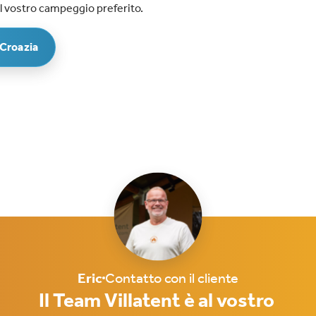
l vostro campeggio preferito.
 Croazia
Eric
Contatto con il cliente
Il Team Villatent è al vostro