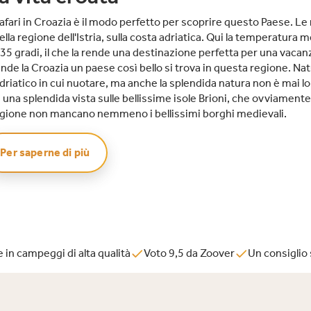
sportive, come campi da tennis e
safari in Croazia è il modo perfetto per scoprire questo Paese. L
da pallavolo, e la possibilità di
ella regione dell'Istria, sulla costa adriatica. Qui la temperatura 
noleggiare biciclette o attrezzature
 35 gradi, il che la rende una destinazione perfetta per una vacanz
per sport acquatici. Che abbiate
ende la Croazia un paese così bello si trova in questa regione. Na
voglia di una giornata attiva o che
riatico in cui nuotare, ma anche la splendida natura non è mai l
preferiate rilassarvi in riva al mare,
una splendida vista sulle bellissime isole Brioni, che ovviamen
al Bi Village c'è sempre qualcosa da
regione non mancano nemmeno i bellissimi borghi medievali.
fare.Punti di forza del Bi
Village:Divertimento in piscina per
tutti: ci sono tre piscine sparse per
Per saperne di più
il campeggio. Ogni piscina è ricca di
verde, ha una terrazza solarium e
una piscina separata per i bambini.
Una delle piscine è dotata di scivolo.
Uno dei preferiti dai bambini è lo
spray park con attrezzature,
in campeggi di alta qualità
Voto 9,5 da Zoover
Un consiglio
cannoni ad acqua, fontane, scivoli e
giochi.Team di animazione attivo:
per i bambini e gli adolescenti non
c'è un momento di noia. Il team di