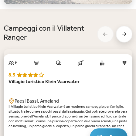
Campeggi con il Villatent
Ranger
6
8.5
Villagio turistico Klein Vaarwater
Paesi Bassi, Ameland
Il Villagio turistico Klein Vaarwater è un moderno campeggio per famiglie,
situato tra le dune e a pochi passi dalla spiaggia. Qui potrete provare la vera
sensazione dell'Ameland. Il parco dispone di un bellissimo edificio centrale
con molti servizi, come una piscina coperta con due nuovi scivoli, una pista
da bowling, un parco giochi al coperto, un parco giochi all'aperto, un centro
fitness e un supermercato. Il parco ha il suo ristorante De Huyskamer, dove
è possibile pranzare o cenare. Preferite qualcosa di semplice? Prendete