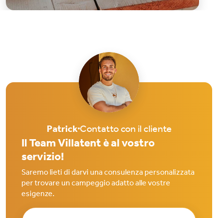
Patrick
Contatto con il cliente
Il Team Villatent è al vostro
servizio!
Saremo lieti di darvi una consulenza personalizzata
per trovare un campeggio adatto alle vostre
esigenze.