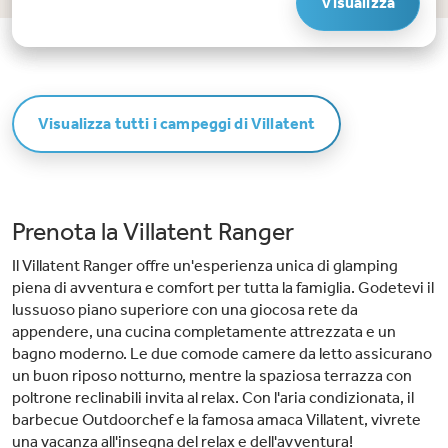
Visualizza
patatine, snack o un gelato da 't Snackhuys. Oppure camminate cinque
minuti fino al bellissimo padiglione della spiaggia 't Strandhuys. Qui
potrete sistemarvi sull'ampia terrazza con vista sul Mare del Nord dopo una
giornata in spiaggia. Tutto per una vacanza indimenticabile in
famiglia!Punti di forza del Villagio turistico Klein Vaarwater.Ore di
divertimento. La piscina coperta "De Golfslag", composta da una vasca di
25 metri, una piscina per bambini e due nuovi scivoli, garantisce un
Visualizza tutti i campeggi di Villatent
divertimento senza fine.Spiaggia a portata di mano. Appena usciti dal
campeggio, attraversate la strada e raggiungete in cinque minuti una
bellissima spiaggia con un accogliente padiglione.Animazione e
intrattenimento. Ricco programma di intrattenimento che include la
mascotte Kapitein Vaarwater e i suoi Vaarmaatjes. Il parco vacanze dispone
di numerose e moderne strutture interne ed esterne.
Prenota la Villatent Ranger
Il Villatent Ranger offre un'esperienza unica di glamping
piena di avventura e comfort per tutta la famiglia. Godetevi il
lussuoso piano superiore con una giocosa rete da
appendere, una cucina completamente attrezzata e un
bagno moderno. Le due comode camere da letto assicurano
un buon riposo notturno, mentre la spaziosa terrazza con
poltrone reclinabili invita al relax. Con l'aria condizionata, il
barbecue Outdoorchef e la famosa amaca Villatent, vivrete
una vacanza all'insegna del relax e dell'avventura!