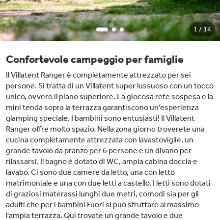
1 / 14
Confortevole campeggio per famiglie
Il Villatent Ranger è completamente attrezzato per sei
persone. Si tratta di un Villatent super lussuoso con un tocco
unico, ovvero il piano superiore. La giocosa rete sospesa e la
mini tenda sopra la terrazza garantiscono un'esperienza
glamping speciale. I bambini sono entusiasti! Il Villatent
Ranger offre molto spazio. Nella zona giorno troverete una
cucina completamente attrezzata con lavastoviglie, un
grande tavolo da pranzo per 6 persone e un divano per
rilassarsi. Il bagno è dotato di WC, ampia cabina doccia e
lavabo. Ci sono due camere da letto, una con letto
matrimoniale e una con due letti a castello. I letti sono dotati
di graziosi materassi lunghi due metri, comodi sia per gli
adulti che per i bambini Fuori si può sfruttare al massimo
l'ampia terrazza. Qui trovate un grande tavolo e due