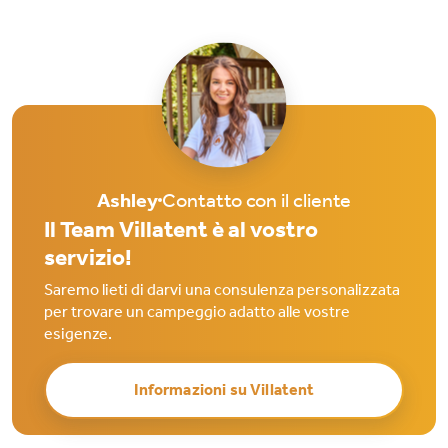
Ashley
Contatto con il cliente
Il Team Villatent è al vostro
servizio!
Saremo lieti di darvi una consulenza personalizzata
per trovare un campeggio adatto alle vostre
esigenze.
Informazioni su Villatent