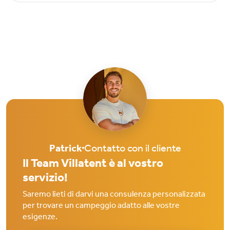
Patrick
Contatto con il cliente
Il Team Villatent è al vostro
servizio!
Saremo lieti di darvi una consulenza personalizzata
per trovare un campeggio adatto alle vostre
esigenze.