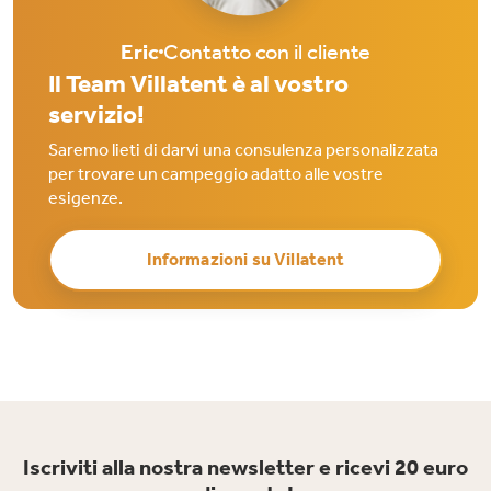
Eric
Contatto con il cliente
Il Team Villatent è al vostro
servizio!
Saremo lieti di darvi una consulenza personalizzata
per trovare un campeggio adatto alle vostre
esigenze.
Informazioni su Villatent
Iscriviti alla nostra newsletter e ricevi 20 euro