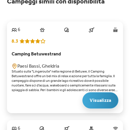
Campeggi simili con disponibilità
6
8.3
Camping Betuwestrand
Paesi Bassi, Gheldria
Situato sulla "Lingeroute" nella regione di Betuwe, il Camping
Betuwestrand offre un bel mix di relax e azione per tutta la famiglia. Il
campeggio dispone di un grande lago ricreativo dove è possibile
nuotare, fare sci d'acqua, wakeboard o semplicemente rilassarsi sulla
spiaggia di sabbia. Per i bambini e gli adolescenti ci sono diverse aree
gioco, una "Chillzone" al coperto e un ricco programma di animazione. I
bambini si divertono sul pumptrack, una pista per BMX, rollerblade e
Visualizza
monopattini. Il campeggio dispone di tutto il necessario: troverete un
ristorante, uno snack bar e il negozio del campeggio per gli acquisti
quotidiani. Che vogliate esplorare i dintorni o rimanere in campeggio, il
Camping Betuwestrand offre qualcosa per tutti.Punti forti del
Camping BetuwestrandAdatto anche agli adolescenti. Il campeggio
offre numerose attività appositamente per gli adolescenti, come lo sci
6