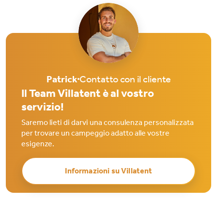
Patrick
Contatto con il cliente
Il Team Villatent è al vostro
servizio!
Saremo lieti di darvi una consulenza personalizzata
per trovare un campeggio adatto alle vostre
esigenze.
Informazioni su Villatent