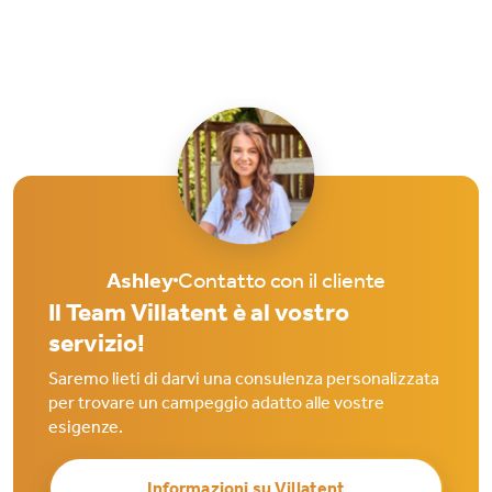
Ashley
Contatto con il cliente
Il Team Villatent è al vostro
servizio!
Saremo lieti di darvi una consulenza personalizzata
per trovare un campeggio adatto alle vostre
esigenze.
Informazioni su Villatent