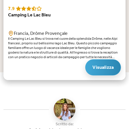
7.9
Camping Le Lac Bleu
Francia, Drôme Provençale
Il Camping Le Lac Bleu si trova nel cuore della splendida Drôme, nelle Alpi
francesi, proprio sul bellissimo lago Lac Bleu. Questo piccolo campeggio
familiare offre un luogo di vacanza ideale per le famiglie che vogliono
godersi la natura e le strutture di qualità. All'ingresso si trova la reception
con un pratico negozio di articoli da campeggio per tutte le necessità
quotidiane, oltre alla possibilità di noleggiare biciclette e canoe.
L'accogliente ristorante con terrazza serve piatti deliziosi con una
Visualizza
splendida vista sul lago. Per i bambini sono disponibili un parco giochi e
varie strutture sportive come pallavolo, ping pong e bocce. Inoltre, il
campeggio dispone di una piscina coperta e riscaldata che apre con il bel
tempo. Si prega di notare che i pantaloncini da bagno non sono ammessi.
Altri divertimenti acquatici? Il campeggio si trova direttamente sul lago
balneabile. Qui troverete divertenti scivoli d'acqua. In alta stagione,
l'entusiasta team di animazione propone attività divertenti e il miniclub
offre un sacco di intrattenimento per i più piccoli.Punti di forza di Le Lac
Bleu:Situato direttamente sul lago Lac Bleu: Fate un tuffo nel bellissimo
lago balneabile. Le Lac Bleu prende il nome dall'acqua limpida e blu.
Troverete una spiaggia con numerosi lettini, sport acquatici come canoa e
pedalò e scivoli d'acqua.Animazione e attività per bambini: Il miniclub e il
Scritto da:
team di animazione offrono un programma vario di giochi, attività manuali,