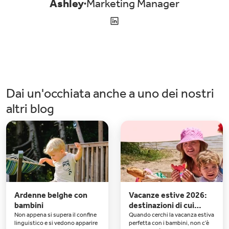
Ashley
Marketing Manager
cacce al tesoro e spettacoli serali in alta stagione, per grandi e
piccini.Godetevi i panorami e la natura: la Drôme è conosciuta come una
delle regioni più belle delle Alpi francesi. Ammirate l'imponente massiccio
del Vercors e scoprite i 4.000 chilometri di sentieri escursionistici della
zona.
Dai un'occhiata anche a uno dei nostri
altri blog
Ardenne belghe con
Vacanze estive 2026:
bambini
destinazioni di cui
innamorarsi
Non appena si supera il confine
Quando cerchi la vacanza estiva
linguistico e si vedono apparire
perfetta con i bambini, non c’è