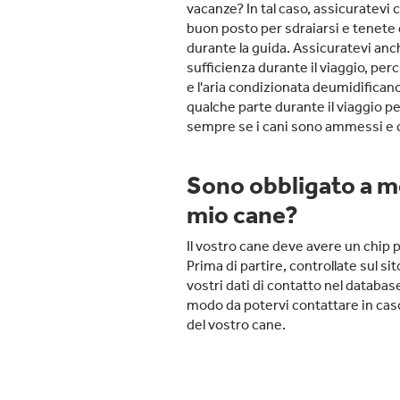
vacanze? In tal caso, assicuratevi 
buon posto per sdraiarsi e tenete
durante la guida. Assicuratevi anc
sufficienza durante il viaggio, perc
e l'aria condizionata deumidificano 
qualche parte durante il viaggio pe
sempre se i cani sono ammessi e qu
Sono obbligato a met
mio cane?
Il vostro cane deve avere un chip p
Prima di partire, controllate sul si
vostri dati di contatto nel databas
modo da potervi contattare in ca
del vostro cane.