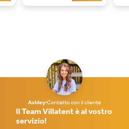
iono
Nell’atmosfera familiare di una
diver
r
Villatent inizi già a immaginarti lì: la
peso 
ver
p
Ashley
Contatto con il cliente
Il Team Villatent è al vostro
servizio!