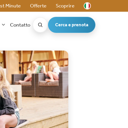
st Minute
Offerte
Scoprire
t
Contatto
Cerca e prenota