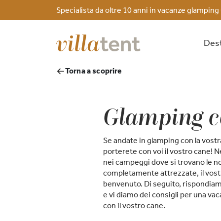
Specialista da oltre 10 anni in vacanze glamping
Dest
Torna a scoprire
Glamping co
Se andate in glamping con la vostr
porterete con voi il vostro cane! N
nei campeggi dove si trovano le no
completamente attrezzate, il vost
benvenuto. Di seguito, rispondiam
e vi diamo dei consigli per una v
con il vostro cane.