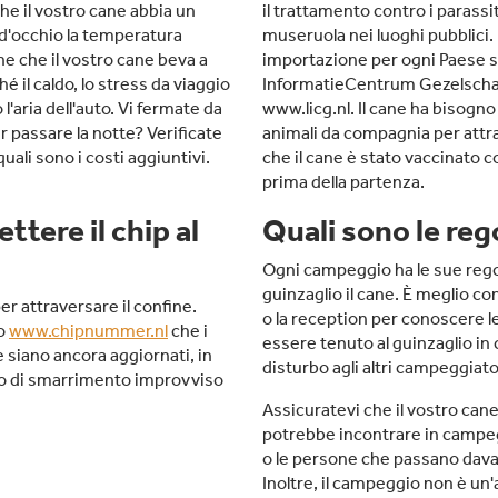
che il vostro cane abbia un
il trattamento contro i parassit
 d'occhio la temperatura
museruola nei luoghi pubblici. È
he che il vostro cane beva a
importazione per ogni Paese su
hé il caldo, lo stress da viaggio
InformatieCentrum Gezelscha
l'aria dell'auto. Vi fermate da
www.licg.nl. Il cane ha bisogn
r passare la notte? Verificate
animali da compagnia per attra
ali sono i costi aggiuntivi.
che il cane è stato vaccinato c
prima della partenza.
tere il chip al
Quali sono le re
Ogni campeggio ha le sue regol
guinzaglio il cane. È meglio co
er attraversare il confine.
o la reception per conoscere le
to
www.chipnummer.nl
che i
essere tenuto al guinzaglio i
e siano ancora aggiornati, in
disturbo agli altri campeggiato
so di smarrimento improvviso
Assicuratevi che il vostro cane
potrebbe incontrare in campe
o le persone che passano davan
Inoltre, il campeggio non è un