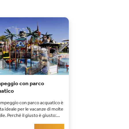
peggio con parco
uatico
ampeggio con parco acquatico è
ta ideale per le vacanze di molte
lie. Perché il giusto è giusto:
o c'è di mezzo l'acqua, i
Leggi di più
ni si vendono. E se si