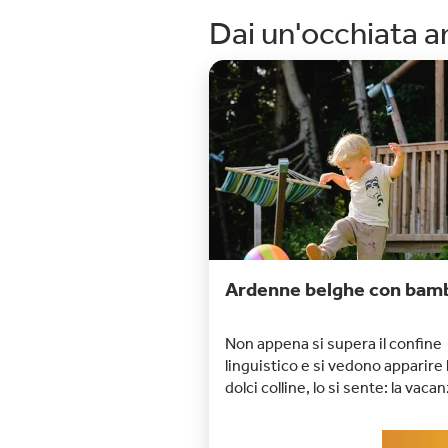
Dai un'occhiata an
Ardenne belghe con bamb
Non appena si supera il confine
linguistico e si vedono apparire 
dolci colline, lo si sente: la vaca
iniziata. Da anni, le Ardenne be
con bambini sono una delle met
Leggi di 