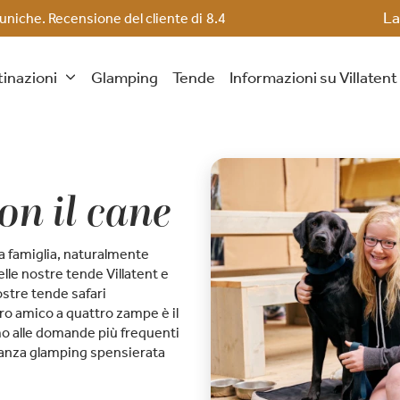
La
 uniche. Recensione del cliente di
8.4
inazioni
Glamping
Tende
Informazioni su Villaten
n il cane
a famiglia, naturalmente
elle nostre tende Villatent e
stre tende safari
ro amico a quattro zampe è il
o alle domande più frequenti
acanza glamping spensierata