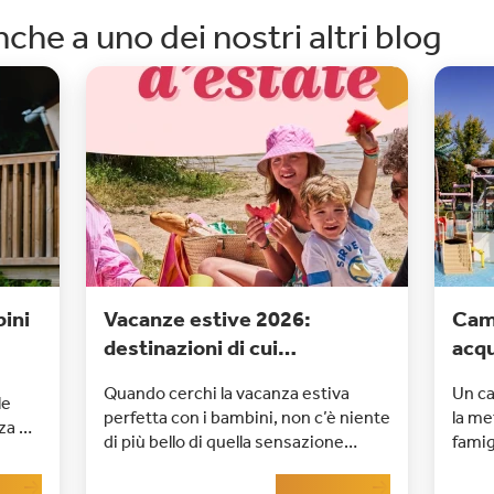
che a uno dei nostri altri blog
ini
Vacanze estive 2026:
Cam
destinazioni di cui
acq
innamorarsi
Quando cerchi la vacanza estiva
Un c
le
perfetta con i bambini, non c’è niente
la me
nza è
di più bello di quella sensazione
famig
lghe
speciale. Guardi le foto e pensi
quand
e
più
Leggi di più
subito: è qui che voglio andare.
bambi