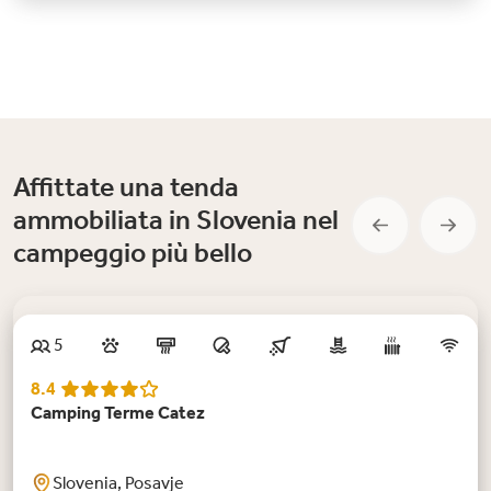
Affittate una tenda
ammobiliata in Slovenia nel
campeggio più bello
Consiglio
5
8.4
Camping Terme Catez
Slovenia, Posavje