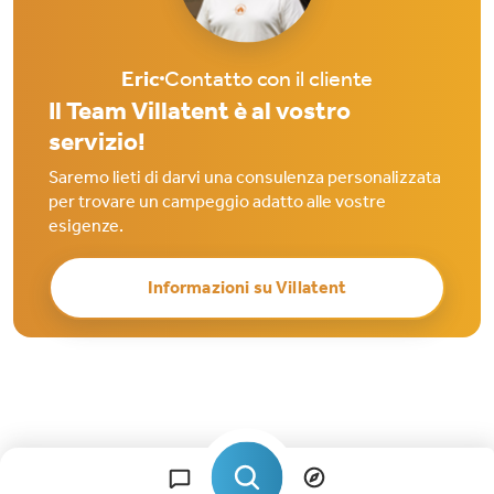
Eric
Contatto con il cliente
Il Team Villatent è al vostro
servizio!
Saremo lieti di darvi una consulenza personalizzata
per trovare un campeggio adatto alle vostre
esigenze.
Informazioni su Villatent