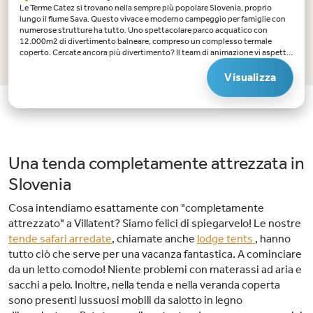
Le Terme Catez si trovano nella sempre più popolare Slovenia, proprio
lungo il fiume Sava. Questo vivace e moderno campeggio per famiglie con
numerose strutture ha tutto. Uno spettacolare parco acquatico con
12.000m2 di divertimento balneare, compreso un complesso termale
coperto. Cercate ancora più divertimento? Il team di animazione vi aspetta!
Per il relax, visitate il centro benessere. Ci sono anche molte opzioni
sportive. Per scoprire la cucina slovena, basta soggiornare nel campeggio.
Visualizza
Ci sono diversi ristoranti per una cucina raffinata. Inoltre, le Terme Catez
sono circondate da una natura meravigliosa.Punti di forza delle Terme
Catez12000 m2 di divertimento balneare. Le Terme Catez dispongono di
uno dei più grandi parchi acquatici d'Europa che comprende anche un
complesso termale coperto. Dalle piscine esterne e interne agli scivoli e alle
spettacolari attrazioni. Tra le altre, scoprite l'isola dei pirati e giocate a fare il
capitano sulla nave pirata. Per le attività acquatiche come rafting e kayak,
Una tenda completamente attrezzata in
sfidate il fiume Sava che scorre accanto al campeggio.Strutture sportive.
Volete essere attivi in vacanza? C'è l'imbarazzo della scelta: troverete
Slovenia
tennis, badminton, squash, bowling, fitness e beach volley, tra gli altri.Bella
Slovenia. La Slovenia sta diventando sempre più popolare e per una buona
Cosa intendiamo esattamente con "completamente
ragione! Il campeggio dispone di antiche sorgenti termali che alimentano il
parco acquatico. Nei dintorni si trovano bellissime foreste e diversi castelli.
attrezzato" a Villatent? Siamo felici di spiegarvelo! Le nostre
tende safari arredate
, chiamate anche
lodge tents
, hanno
tutto ciò che serve per una vacanza fantastica. A cominciare
da un letto comodo! Niente problemi con materassi ad aria e
sacchi a pelo. Inoltre, nella tenda e nella veranda coperta
sono presenti lussuosi mobili da salotto in legno