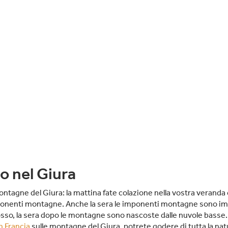
 nel Giura
ontagne del Giura: la mattina fate colazione nella vostra veranda
ponenti montagne. Anche la sera le imponenti montagne sono im
rosso, la sera dopo le montagne sono nascoste dalle nuvole basse.
n Francia
sulle montagne del Giura, potrete godere di tutta la nat