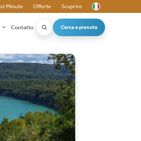
st Minute
Offerte
Scoprire
t
Contatto
Cerca e prenota