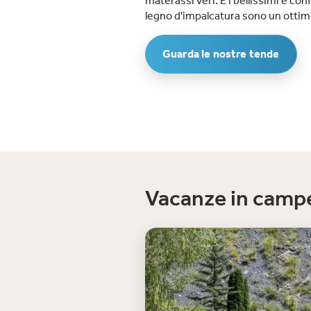
materassi veri. E i bellissimi e con
legno d'impalcatura sono un ottim
Guarda le nostre tende
Vacanze in campe