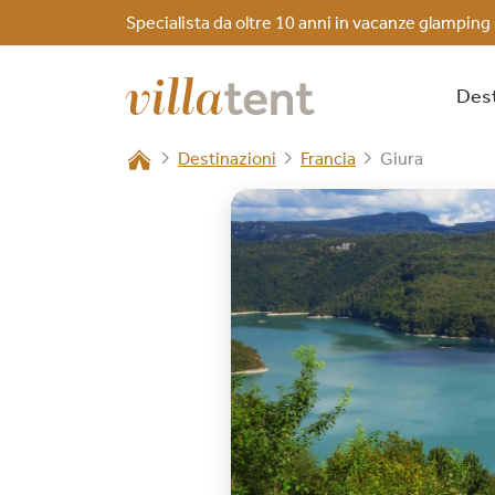
Specialista da oltre 10 anni in vacanze glamping
Dest
Destinazioni
Francia
Giura