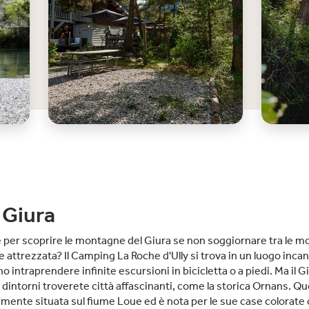
l Giura
per scoprire le montagne del Giura se non soggiornare tra le m
attrezzata? Il Camping La Roche d'Ully si trova in un luogo incan
intraprendere infinite escursioni in bicicletta o a piedi. Ma il G
i dintorni troverete città affascinanti, come la storica Ornans. Q
amente situata sul fiume Loue ed è nota per le sue case colorate c