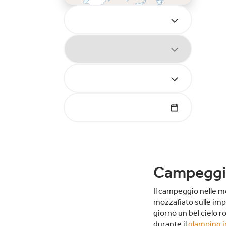
Campeggio
Il campeggio nelle m
mozzafiato sulle im
giorno un bel cielo 
durante il
glamping i