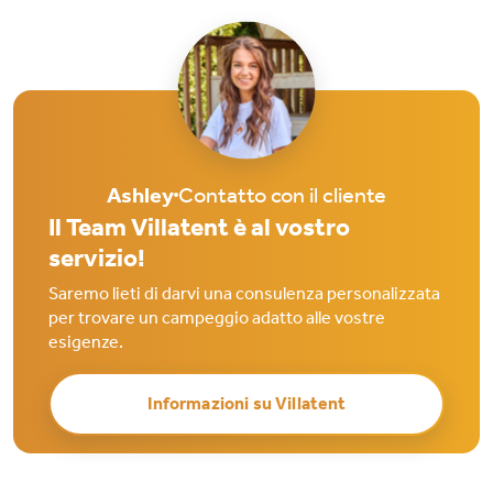
Ashley
Contatto con il cliente
Il Team Villatent è al vostro
servizio!
Saremo lieti di darvi una consulenza personalizzata
per trovare un campeggio adatto alle vostre
esigenze.
Informazioni su Villatent