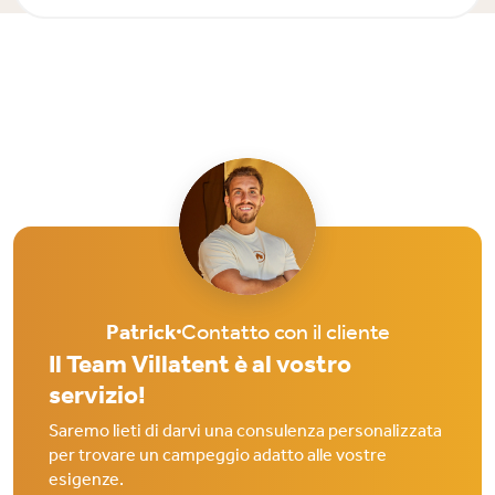
Patrick
Contatto con il cliente
Il Team Villatent è al vostro
servizio!
Saremo lieti di darvi una consulenza personalizzata
per trovare un campeggio adatto alle vostre
esigenze.