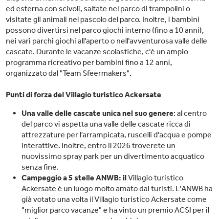
ed esterna con scivoli, saltate nel parco di trampolini o
visitate gli animali nel pascolo del parco. Inoltre, i bambini
possono divertirsi nel parco giochi interno (fino a 10 anni),
nei vari parchi giochi all'aperto o nell'avventurosa valle delle
cascate. Durante le vacanze scolastiche, c'è un ampio
programma ricreativo per bambini fino a 12 anni,
organizzato dal "Team Sfeermakers".
Punti di forza del Villagio turistico Ackersate
Una valle delle cascate unica nel suo genere
: al centro
del parco vi aspetta una valle delle cascate ricca di
attrezzature per l'arrampicata, ruscelli d'acqua e pompe
interattive. Inoltre, entro il 2026 troverete un
nuovissimo spray park per un divertimento acquatico
senza fine.
Campeggio a 5 stelle ANWB: il
Villagio turistico
Ackersate è un luogo molto amato dai turisti. L'ANWB ha
già votato una volta il Villagio turistico Ackersate come
"miglior parco vacanze" e ha vinto un premio ACSI per il