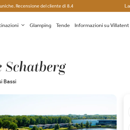
La
 uniche. Recensione del cliente di
8.4
inazioni
Glamping
Tende
Informazioni su Villaten
 Schatberg
i Bassi