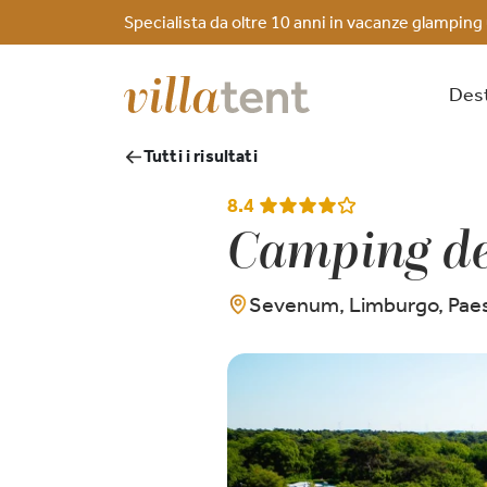
Specialista da oltre 10 anni in vacanze glamping
Dest
Tutti i risultati
8.4
Camping de
Sevenum, Limburgo, Paes