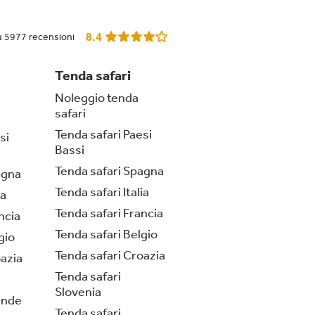
8.4
u 5977 recensioni
Tenda safari
Noleggio tenda
safari
Tenda safari Paesi
si
Bassi
Tenda safari Spagna
agna
Tenda safari Italia
ia
Tenda safari Francia
ncia
Tenda safari Belgio
gio
Tenda safari Croazia
azia
Tenda safari
Slovenia
ende
Tenda safari