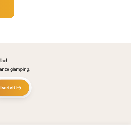
to!
acanze glamping.
Iscriviti