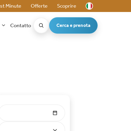
st Minute
Offerte
Scoprire
t
Contatto
Cerca e prenota