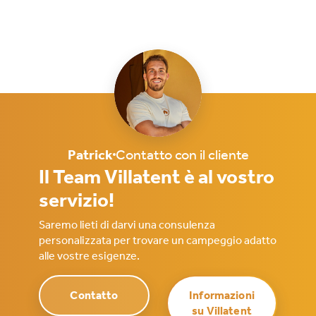
Patrick
Contatto con il cliente
Il Team Villatent è al vostro
servizio!
Saremo lieti di darvi una consulenza
personalizzata per trovare un campeggio adatto
alle vostre esigenze.
Contatto
Informazioni
su Villatent