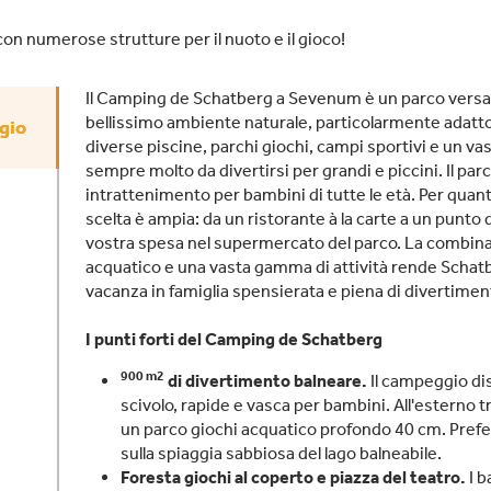
on numerose strutture per il nuoto e il gioco!
Il Camping de Schatberg a Sevenum è un parco versat
bellissimo ambiente naturale, particolarmente adatto
gio
diverse piscine, parchi giochi, campi sportivi e un v
sempre molto da divertirsi per grandi e piccini. Il parco
intrattenimento per bambini di tutte le età. Per quant
scelta è ampia: da un ristorante à la carte a un punto d
vostra spesa nel supermercato del parco. La combina
acquatico e una vasta gamma di attività rende Schatbe
vacanza in famiglia spensierata e piena di divertimen
I punti forti del Camping de Schatberg
900 m2
di divertimento balneare.
Il campeggio di
scivolo, rapide e vasca per bambini. All'esterno 
un parco giochi acquatico profondo 40 cm. Prefe
sulla spiaggia sabbiosa del lago balneabile.
Foresta giochi al coperto e piazza del teatro.
I b