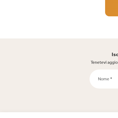
Is
Tenetevi aggior
Nome *