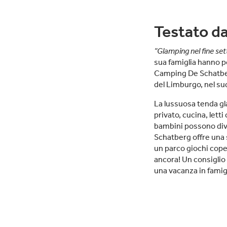
Testato d
“Glamping nel fine se
sua famiglia hanno po
Camping De Schatbe
del Limburgo, nel su
La lussuosa tenda gl
privato, cucina, lett
bambini possono dive
Schatberg offre una 
un parco giochi cope
ancora! Un consiglio 
una vacanza in famigl