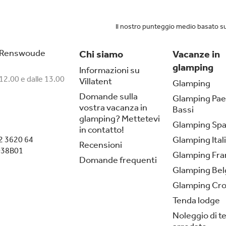
Il nostro punteggio medio basato s
 Renswoude
Chi siamo
Vacanze in
glamping
Informazioni su
 12.00 e dalle 13.00
Villatent
Glamping
Domande sulla
Glamping Pae
vostra vacanza in
Bassi
glamping? Mettetevi
Glamping Sp
in contatto!
Glamping Ital
2 3620 64
Recensioni
038B01
Glamping Fra
Domande frequenti
Glamping Bel
Glamping Cro
Tenda lodge
Noleggio di t