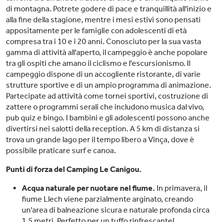
di montagna. Potrete godere di pace e tranquillità all'inizio e
alla fine della stagione, mentre i mesi estivi sono pensati
appositamente per le famiglie con adolescenti di età
compresa tra i 10 e i 20 anni. Conosciuto per la sua vasta
gamma di attività all'aperto, il campeggio è anche popolare
tra gli ospiti che amano il ciclismo e l'escursionismo. Il
campeggio dispone di un accogliente ristorante, di varie
strutture sportive e di un ampio programma di animazione.
Partecipate ad attività come tornei sportivi, costruzione di
zattere o programmi serali che includono musica dal vivo,
pub quiz e bingo. I bambini e gli adolescenti possono anche
divertirsi nei salotti della reception. A 5 km di distanza si
trova un grande lago per il tempo libero a Vinça, dove è
possibile praticare surf e canoa.
Punti di forza del Camping Le Canigou.
Acqua naturale per nuotare nel fiume.
In primavera, il
fiume Llech viene parzialmente arginato, creando
un'area di balneazione sicura e naturale profonda circa
1,5 metri. Perfetto per un tuffo rinfrescante!