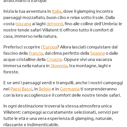
affascinanti d’Europa!
Inizia la tua avventura in
Italia
, dove il glamping incontra
paesaggi mozzafiato, buon cibo e relax sotto il sole. Dalla
costa
toscana
ai laghi
del nord
, fino alle colline dell’Umbria: le
nostre tende safari Villatent ti offrono tutto il comfort di
casa, immerso nella natura.
Preferisci scoprire
l’Europa
? Allora lasciati conquistare dal
fascino della
Francia
, dal clima perfetto della
Spagna
o dalle
acque cristalline della
Croazia
. Oppure vivi una vacanza
immersa nella natura in
Slovenia
, tra montagne, laghi e
foreste.
E se ami i paesaggi verdi e tranquilli, anche i nostri campeggi
nei
Paesi Bassi
, in
Belgio
e in
Germania
ti sorprenderanno
con la loro accoglienza e il comfort delle nostre tende safari.
In ogni destinazione troverai la stessa atmosfera unica
Villatent: campeggi accuratamente selezionati, servizi per
tutte le età e una vera esperienza di glamping, naturale,
rilassante e indimenticabile.