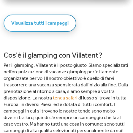
raggiungere a piedi Peschiera del Garda attraverso la spiaggia e il
lungomare, dove potrete fare shopping o godervi un caffè in riva al lago. A
pochi passi si trova il parco divertimenti più grande e famoso d'Italia,
Gardaland.Punti di forza del Campeggio del Garda:Divertimento balneare
assicurato: Al Campeggio del Garda troverete due piscine, con due piscine
Visualizza tutti i campeggi
per bambini. Ci sono diversi scivoli e molto spazio intorno alle piscine con
lettini e ombrelloni per prendere il sole. Un divertimento per grandi e
piccini! Si prega di notare che è richiesta una cuffia da bagno.Direttamente
sul lago di Garda: Il campeggio dispone di una propria spiaggia di ghiaia sul
lago. Consiglio: portate con voi delle scarpe da acqua per i ciottoli lungo il
lago.A pochi passi da Peschiera del Garda: dal campeggio si raggiunge
facilmente Peschiera del Garda, una pittoresca cittadina fortificata sulla
Cos'è il glamping con Villatent?
punta meridionale del Lago di Garda. Qui troverete un piccolo porto,
accoglienti terrazze, ristoranti e negozi.
Per il glamping, Villatent è il posto giusto. Siamo specializzati
nell'organizzazione di vacanze glamping perfettamente
organizzate per voi! Il nostro obiettivo è quello di farvi
trascorrere una vacanza spensierata dall'inizio alla fine. Dalla
prenotazione al ritorno a casa, siamo sempre a vostra
disposizione. La nostra
tenda safari
di lusso si trova in tutta
Europa, in diversi Paesi, ed è dotata di tutti i comfort. I
campeggi in cui si trovano le nostre tende sono molto
diversi tra loro, quindi c'è sempre un campeggio che fa al
caso vostro. Ma hanno tutti una cosa in comune: sono tutti
campeggi di alta qualità selezionati personalmente da noi!