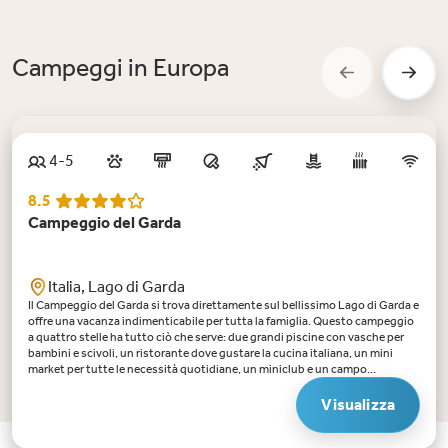
Campeggi in Europa
4-5
8.5
Campeggio del Garda
Italia, Lago di Garda
Il Campeggio del Garda si trova direttamente sul bellissimo Lago di Garda e
offre una vacanza indimenticabile per tutta la famiglia. Questo campeggio
a quattro stelle ha tutto ciò che serve: due grandi piscine con vasche per
bambini e scivoli, un ristorante dove gustare la cucina italiana, un mini
market per tutte le necessità quotidiane, un miniclub e un campo
polisportivo. C'è un parco giochi, una sala giochi e, in alta stagione,
un'attiva équipe di animazione. Il team organizza attività quotidiane:
Visualizza
dall'acquagym nelle prime ore del mattino agli spettacoli notturni in stile
italiano. Nei dintorni non ci si annoia di certo. Dal campeggio potete